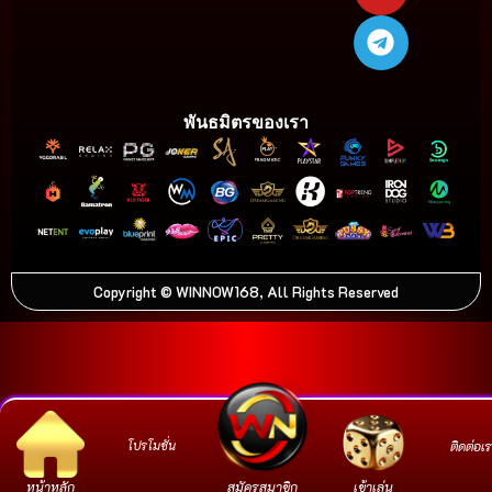
พันธมิตรของเรา
Copyright © WINNOW168, All Rights Reserved
โปรโมชั่น
ติดต่อเ
หน้าหลัก
เข้าเล่น
สมัครสมาชิก