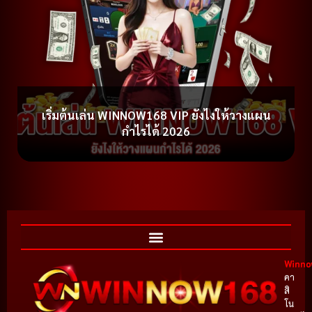
เริ่มต้นเล่น WINNOW168 VIP ยังไงให้วางแผน
กำไรได้ 2026
Winno
คา
สิ
โน