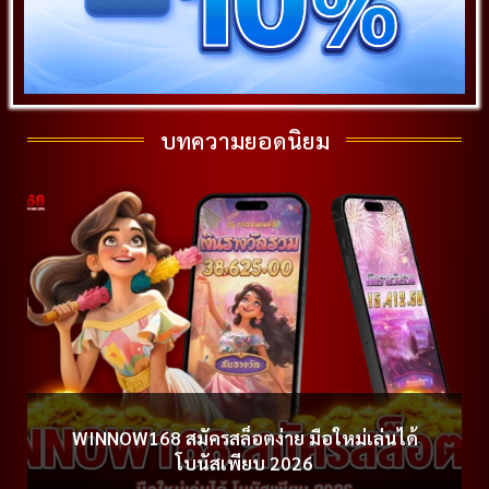
บทความยอดนิยม
WINNOW168 สมัครสล็อตง่าย มือใหม่เล่นได้
โบนัสเพียบ 2026