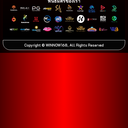
พันธมิตรของเรา
Copyright © WINNOW168, All Rights Reserved