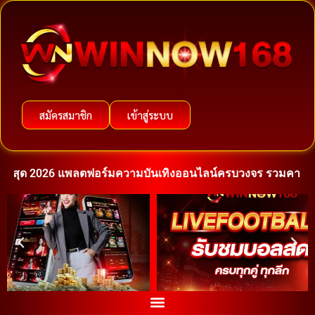
สมัครสมาชิก
เข้าสู่ระบบ
ฟอร์มความบันเทิงออนไลน์ครบวงจร รวมคาสิโน สล็อต หวย และเกมยอ