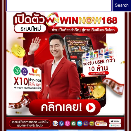
Search