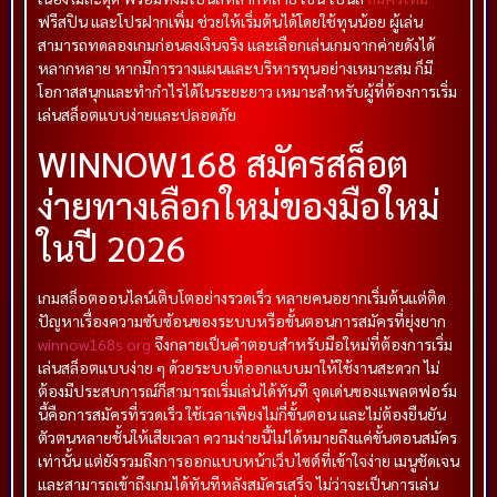
ฟรีสปิน และโปรฝากเพิ่ม ช่วยให้เริ่มต้นได้โดยใช้ทุนน้อย ผู้เล่น
สามารถทดลองเกมก่อนลงเงินจริง และเลือกเล่นเกมจากค่ายดังได้
หลากหลาย หากมีการวางแผนและบริหารทุนอย่างเหมาะสม ก็มี
โอกาสสนุกและทำกำไรได้ในระยะยาว เหมาะสำหรับผู้ที่ต้องการเริ่ม
เล่นสล็อตแบบง่ายและปลอดภัย
WINNOW168 สมัครสล็อต
ง่ายทางเลือกใหม่ของมือใหม่
ในปี 2026
เกมสล็อตออนไลน์เติบโตอย่างรวดเร็ว หลายคนอยากเริ่มต้นแต่ติด
ปัญหาเรื่องความซับซ้อนของระบบหรือขั้นตอนการสมัครที่ยุ่งยาก
winnow168s org
จึงกลายเป็นคำตอบสำหรับมือใหม่ที่ต้องการเริ่ม
เล่นสล็อตแบบง่าย ๆ ด้วยระบบที่ออกแบบมาให้ใช้งานสะดวก ไม่
ต้องมีประสบการณ์ก็สามารถเริ่มเล่นได้ทันที จุดเด่นของแพลตฟอร์ม
นี้คือการสมัครที่รวดเร็ว ใช้เวลาเพียงไม่กี่ขั้นตอน และไม่ต้องยืนยัน
ตัวตนหลายชั้นให้เสียเวลา ความง่ายนี้ไม่ได้หมายถึงแค่ขั้นตอนสมัคร
เท่านั้น แต่ยังรวมถึงการออกแบบหน้าเว็บไซต์ที่เข้าใจง่าย เมนูชัดเจน
และสามารถเข้าถึงเกมได้ทันทีหลังสมัครเสร็จ ไม่ว่าจะเป็นการเล่น