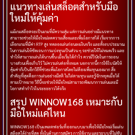
แนวทางเล่นสล็อตสำหรับมือ
ใหม่ให้คุ้มค่า
แม้เกมสล็อตจะเป็นเกมที่มีความสุ่ม แต่การเล่นอย่างมีแนวทาง
สามารถช่วยให้มือใหม่ลดความเสี่ยงและเพิ่มโอกาสได้ เริ่มจากการ
เลือกเกมที่มีค่า RTP สูง ทดลองเล่นก่อนลงเงินจริง และตั้งงบประมาณ
ในการเล่นให้ชัดเจน การแบ่งทุนเป็นส่วน ๆ จะช่วยให้ไม่หมดเร็ว และ
ทำให้สามารถเล่นได้นานขึ้น เมื่อเริ่มได้กำไร ควรมีวินัยในการถอน
บางส่วนเพื่อเก็บไว้ ไม่ควรเล่นต่อทั้งหมด นอกจากนี้การใช้โบนัสให้
คุ้มค่าก็เป็นอีกวิธีที่ช่วยเพิ่มโอกาสโดยไม่ต้องเพิ่มทุนเองมาก สิ่ง
สำคัญที่สุดคือการเล่นอย่างมีสติ ไม่ไล่ตามทุน และรู้จักหยุดเมื่อได้
ตามเป้าหมาย วิธีนี้จะช่วยให้มือใหม่สามารถพัฒนาการเล่นและมี
โอกาสทำกำไรในระยะยาวได้จริง
สรุป WINNOW168 เหมาะกับ
มือใหม่แค่ไหน
WINNOW168 เป็นแพลตฟอร์มที่ออกแบบมาเพื่อให้มือใหม่เริ่มเล่น
สล็อตได้ง่ายที่สุด ทั้งในด้านการสมัคร การใช้งาน และระบบที่ไม่ซับ