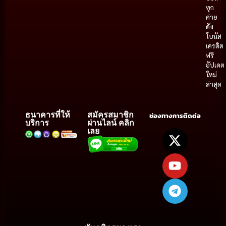
ทุก
ค่าย
ดัง
โบนัส
เครดิต
ฟรี
อัปเดต
ใหม่
ล่าสุด
ธนาคารที่ให้
สมัครสมาชิก
ช่องทางการติดต่อ
บริการ
ผ่านไลน์ คลิก
เลย