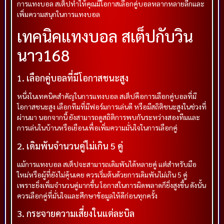
การแทงบอล สเต็ปทำให้คุณมีโอกาสเลือกคู่บอลหลากหลายลีกและ
เพิ่มความสนุกในการแทงบอล
เทคนิคแทงบอล สเต็ปกับวิน
นาว168
1. เลือกคู่บอลที่มีโอกาสชนะสูง
หนึ่งในเทคนิคสำคัญในการแทงบอล สเต็ปคือการเลือกคู่บอลที่มี
โอกาสชนะสูง เลือกทีมที่มีฟอร์มการเล่นดี หรือมีสถิติชนะสูงในช่วงที่
ผ่านมา นอกจากนี้ ยังสามารถดูสถิติการพบกันระหว่างสองทีมและ
การเล่นในบ้านหรือเยือนเพื่อเพิ่มความมั่นใจในการเลือกคู่
2. เดิมพันจำนวนคู่ไม่เกิน 5 คู่
แม้การแทงบอล สเต็ปจะสามารถเดิมพันได้หลายคู่ แต่สำหรับมือ
ใหม่หรือผู้ที่ยังไม่คุ้นเคย ควรเริ่มต้นด้วยการเดิมพันไม่เกิน 5 คู่
เพราะยิ่งเพิ่มจำนวนคู่มากขึ้น โอกาสในการผิดพลาดก็ยิ่งสูงขึ้น ดังนั้น
ควรเลือกคู่ที่มั่นใจและศึกษาข้อมูลให้ดีก่อนทุกครั้ง
3. กระจายความเสี่ยงในแต่ละบิล